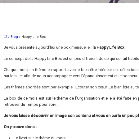
/
Blog
/ Happy Life Box
Je vous présente aujourd’hui une box mensuelle :
la Happy Life Box
Le concept de la Happy Life Box est un peu différent de ce qui se fait habi
Chaque mois, un thème en rapport avec le bien être intérieur est sélection
sur le sujet afin de nous accompagner vers l’épanouissement et le bonheur.
Les thèmes abordés sont par exemple : Ecouter son cœur, Le bien être au t
La box de ce mois est sur le thème de l’Organisation et elle a été faite en
retrouver du Temps pour soi« .
Je vous laisse découvrir en image son contenu et vous en parle un peu pl
On y trouve donc :
Le livret sur le thème du mois