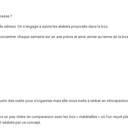
passe ?
u sérieux.
On s’engage à suivre les ateliers proposés dans la box.
concentrer chaque semaine sur un axe précis et ainsi arriver au terme de la b
fournir des outils pour s’organiser mais elle nous invite à rentrer en introsp
ox un peu chère en comparaison avec les box « matérielles » où l’on reçoit plei
nt séduite par ce concept.