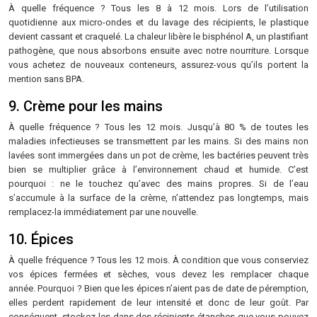
À quelle fréquence ? Tous les 8 à 12 mois. Lors de l’utilisation
quotidienne aux micro-ondes et du lavage des récipients, le plastique
devient cassant et craquelé. La chaleur libère le bisphénol A, un plastifiant
pathogène, que nous absorbons ensuite avec notre nourriture. Lorsque
vous achetez de nouveaux conteneurs, assurez-vous qu’ils portent la
mention sans BPA.
9. Crème pour les mains
À quelle fréquence ? Tous les 12 mois. Jusqu’à 80 % de toutes les
maladies infectieuses se transmettent par les mains. Si des mains non
lavées sont immergées dans un pot de crème, les bactéries peuvent très
bien se multiplier grâce à l’environnement chaud et humide. C’est
pourquoi : ne le touchez qu’avec des mains propres. Si de l’eau
s’accumule à la surface de la crème, n’attendez pas longtemps, mais
remplacez-la immédiatement par une nouvelle.
10. Épices
À quelle fréquence ? Tous les 12 mois. À condition que vous conserviez
vos épices fermées et sèches, vous devez les remplacer chaque
année. Pourquoi ? Bien que les épices n’aient pas de date de péremption,
elles perdent rapidement de leur intensité et donc de leur goût. Par
conséquent, stockez-les dans des récipients étanches que vous pouvez