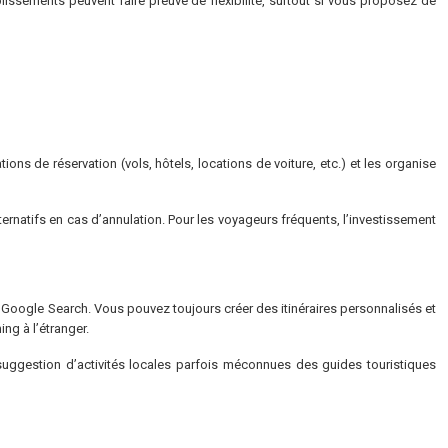
issements peuvent faire preuve de flexibilité, surtout si vous proposez de
ns de réservation (vols, hôtels, locations de voiture, etc.) et les organise
rnatifs en cas d’annulation. Pour les voyageurs fréquents, l’investissement
Google Search. Vous pouvez toujours créer des itinéraires personnalisés et
ng à l’étranger.
suggestion d’activités locales parfois méconnues des guides touristiques