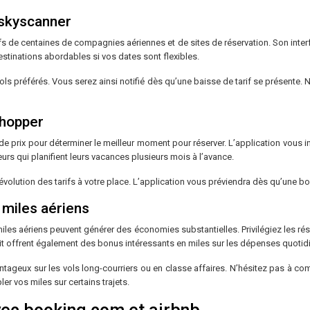
 skyscanner
s de centaines de compagnies aériennes et de sites de réservation. Son interfa
destinations abordables si vos dates sont flexibles.
ols préférés. Vous serez ainsi notifié dès qu’une baisse de tarif se présente.
 hopper
 de prix pour déterminer le meilleur moment pour réserver. L’application vous
eurs qui planifient leurs vacances plusieurs mois à l’avance.
’évolution des tarifs à votre place. L’application vous préviendra dès qu’une bo
 miles aériens
s miles aériens peuvent générer des économies substantielles. Privilégiez les
dit offrent également des bonus intéressants en miles sur les dépenses quotid
antageux sur les vols long-courriers ou en classe affaires. N’hésitez pas à com
er vos miles sur certains trajets.