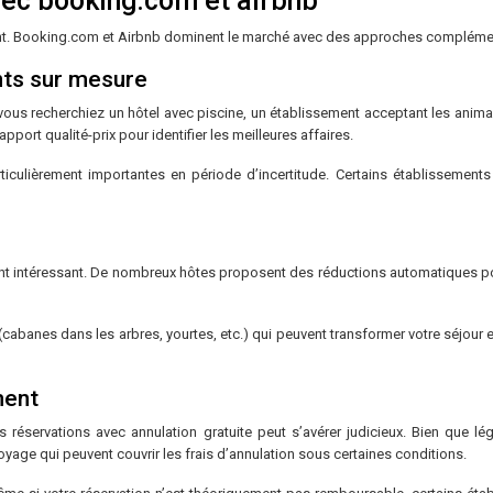
vec booking.com et airbnb
gement. Booking.com et Airbnb dominent le marché avec des approches compléme
nts sur mesure
 vous recherchiez un hôtel avec piscine, un établissement acceptant les anim
apport qualité-prix pour identifier les meilleures affaires.
rticulièrement importantes en période d’incertitude. Certains établisseme
ment intéressant. De nombreux hôtes proposent des réductions automatiques pou
cabanes dans les arbres, yourtes, etc.) qui peuvent transformer votre séjour
ment
réservations avec annulation gratuite peut s’avérer judicieux. Bien que lég
age qui peuvent couvrir les frais d’annulation sous certaines conditions.