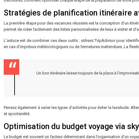
Découvrez comment optimiser chaque étape de la préparation de votre prochai
Stratégies de planification itinéraire 
La première étape pour des vacances réussies est la conception d’un itinérai
permet de créer facilement des listes personnalisées de lieux à visiter et d’act
L’astuce est de combiner ces deux outils : utilisez TripAdvisor pour identif
en cas d’imprévus météorologiques ou de fermetures inattendues. La flexibili
Un bon itinéraire laisse toujours de la place à l’improvisa
Pensez également à varier les types d’activités pour éviter la lassitude. Alt
et spontanéité.
Optimisation du budget voyage via sk
Le budget est souvent un facteur déterminant dans l’organisation d’un voya