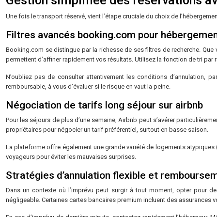
Gestion simplifiée des réservations a
Une fois le transport réservé, vient l’étape cruciale du choix de l’héber
Filtres avancés booking.com pour hébergeme
Booking.com se distingue par la richesse de ses filtres de recherche. Que
permettent d’affiner rapidement vos résultats. Utilisez la fonction de tri par r
N’oubliez pas de consulter attentivement les conditions d’annulation, pa
remboursable, à vous d’évaluer si le risque en vaut la peine.
Négociation de tarifs long séjour sur airbnb
Pour les séjours de plus d’une semaine, Airbnb peut s’avérer particulière
propriétaires pour négocier un tarif préférentiel, surtout en basse saison.
La plateforme offre également une grande variété de logements atypiques (
voyageurs pour éviter les mauvaises surprises.
Stratégies d’annulation flexible et rembourse
Dans un contexte où l’imprévu peut surgir à tout moment, opter pour des 
négligeable. Certaines cartes bancaires premium incluent des assurances voy