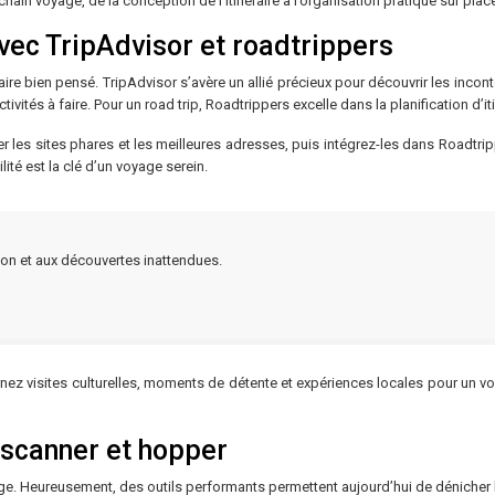
n voyage, de la conception de l’itinéraire à l’organisation pratique sur plac
avec TripAdvisor et roadtrippers
re bien pensé. TripAdvisor s’avère un allié précieux pour découvrir les inconto
ivités à faire. Pour un road trip, Roadtrippers excelle dans la planification d’it
ier les sites phares et les meilleures adresses, puis intégrez-les dans Roadtri
té est la clé d’un voyage serein.
tion et aux découvertes inattendues.
ernez visites culturelles, moments de détente et expériences locales pour un vo
yscanner et hopper
ge. Heureusement, des outils performants permettent aujourd’hui de dénicher l