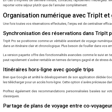
En cas d’imprévu de dernière minute, contactez rapidement l’hébergeur. Mê
reporter votre séjour plutôt que de l’annuler complètement.
Organisation numérique avec TripIt et 
Une fois toutes vos réservations effectuées, l’enjeu est de centraliser eff
Synchronisation des réservations dans TripIt 
TripIt Pro se positionne comme un véritable assistant de voyage numérique. 
dans un itinéraire clair et chronologique. Plus besoin de fouiller dans vos 
La version payante offre des fonctionnalités avancées comme le suivi en te
peut rapidement s’avérer rentable en termes de temps gagné et de stress év
Itinéraires hors-ligne avec google trips
Bien que Google ait arrêté le développement de son application dédiée Goo
les télécharger pour un accès hors-ligne. Cette option s’avère précieuse dans
Profitez également des recommandations personnalisées basées sur votre 
classiques.
Partage de plans de voyage entre co-voyageu