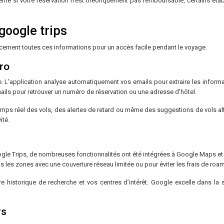
me si votre réservation n’est théoriquement pas remboursable, certains établ
google trips
icacement toutes ces informations pour un accès facile pendant le voyage.
pro
L’application analyse automatiquement vos emails pour extraire les informatio
emails pour retrouver un numéro de réservation ou une adresse d’hôtel.
mps réel des vols, des alertes de retard ou même des suggestions de vols alte
ité.
gle Trips, de nombreuses fonctionnalités ont été intégrées à Google Maps et 
 les zones avec une couverture réseau limitée ou pour éviter les frais de roami
historique de recherche et vos centres d’intérêt. Google excelle dans la 
rs