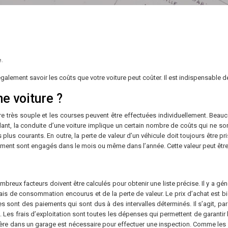
e.
lement savoir les coûts que votre voiture peut coûter. Il est indispensable de s
ne voiture ?
ère très souple et les courses peuvent être effectuées individuellement. Beau
dant, la conduite d’une voiture implique un certain nombre de coûts qui ne so
plus courants. En outre, la perte de valeur d’un véhicule doit toujours être pri
nnement sont engagés dans le mois ou même dans l’année. Cette valeur peut être 
ombreux facteurs doivent être calculés pour obtenir une liste précise. Il y a 
 frais de consommation encourus et de la perte de valeur. Le prix d’achat est bi
xes sont des paiements qui sont dus à des intervalles déterminés. Il s’agit, p
es frais d’exploitation sont toutes les dépenses qui permettent de garantir la 
lière dans un garage est nécessaire pour effectuer une inspection. Comme les c