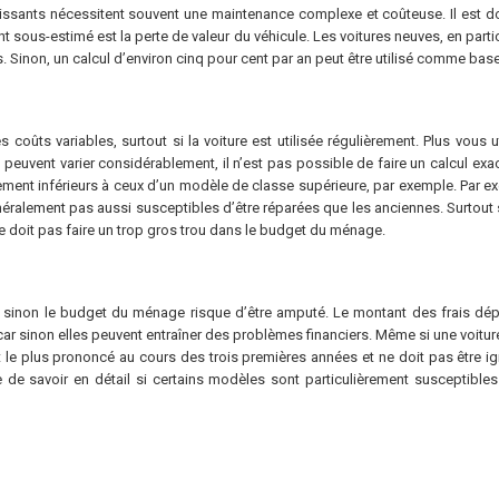
issants nécessitent souvent une maintenance complexe et coûteuse. Il est do
 sous-estimé est la perte de valeur du véhicule. Les voitures neuves, en part
 Sinon, un calcul d’environ cinq pour cent par an peut être utilisé comme base
oûts variables, surtout si la voiture est utilisée régulièrement. Plus vous uti
e peuvent varier considérablement, il n’est pas possible de faire un calcul ex
ralement inférieurs à ceux d’un modèle de classe supérieure, par exemple. Par 
 généralement pas aussi susceptibles d’être réparées que les anciennes. Surt
 ne doit pas faire un trop gros trou dans le budget du ménage.
 sinon le budget du ménage risque d’être amputé. Le montant des frais dépen
, car sinon elles peuvent entraîner des problèmes financiers. Même si une voit
t le plus prononcé au cours des trois premières années et ne doit pas être i
le de savoir en détail si certains modèles sont particulièrement susceptibles