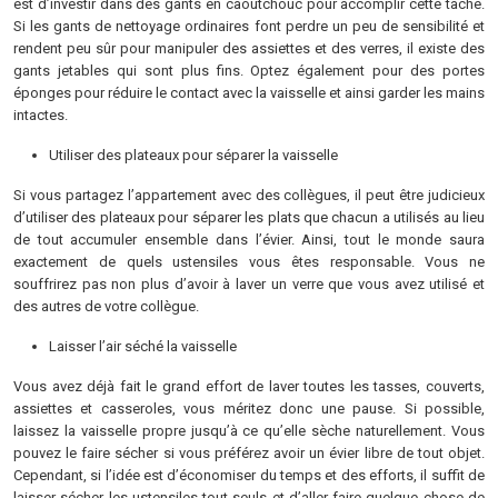
est d’investir dans des gants en caoutchouc pour accomplir cette tâche.
Si les gants de nettoyage ordinaires font perdre un peu de sensibilité et
rendent peu sûr pour manipuler des assiettes et des verres, il existe des
gants jetables qui sont plus fins. Optez également pour des portes
éponges pour réduire le contact avec la vaisselle et ainsi garder les mains
intactes.
Utiliser des plateaux pour séparer la vaisselle
Si vous partagez l’appartement avec des collègues, il peut être judicieux
d’utiliser des plateaux pour séparer les plats que chacun a utilisés au lieu
de tout accumuler ensemble dans l’évier. Ainsi, tout le monde saura
exactement de quels ustensiles vous êtes responsable. Vous ne
souffrirez pas non plus d’avoir à laver un verre que vous avez utilisé et
des autres de votre collègue.
Laisser l’air séché la vaisselle
Vous avez déjà fait le grand effort de laver toutes les tasses, couverts,
assiettes et casseroles, vous méritez donc une pause. Si possible,
laissez la vaisselle propre jusqu’à ce qu’elle sèche naturellement. Vous
pouvez le faire sécher si vous préférez avoir un évier libre de tout objet.
Cependant, si l’idée est d’économiser du temps et des efforts, il suffit de
laisser sécher les ustensiles tout seuls et d’aller faire quelque chose de