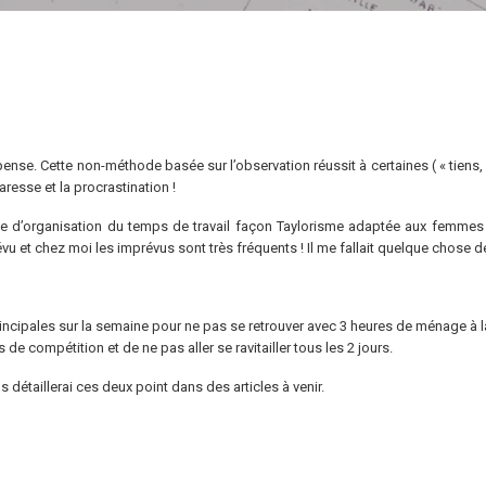
pense. Cette non-méthode basée sur l’observation réussit à certaines ( « tiens, 
resse et la procrastination !
te d’organisation du temps de travail façon Taylorisme adaptée aux femmes a
évu et chez moi les imprévus sont très fréquents ! Il me fallait quelque chose de
incipales sur la semaine pour ne pas se retrouver avec 3 heures de ménage à la
e compétition et de ne pas aller se ravitailler tous les 2 jours.
 détaillerai ces deux point dans des articles à venir.