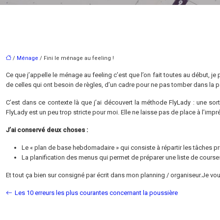
/
Ménage
/ Fini le ménage au feeling !
Ce que j’appelle le ménage au feeling c’est que l’on fait toutes au début, je 
de celles qui ont besoin de règles, d’un cadre pour ne pas tomber dans la pa
C’est dans ce contexte là que j’ai découvert la méthode FlyLady : une sor
FlyLady est un peu trop stricte pour moi. Elle ne laisse pas de place à l’impr
J’ai conservé deux choses :
Le « plan de base hebdomadaire » qui consiste à répartir les tâches pr
La planification des menus qui permet de préparer une liste de courses d
Et tout ça bien sur consigné par écrit dans mon planning / organiseur.Je vous
Les 10 erreurs les plus courantes concernant la poussière